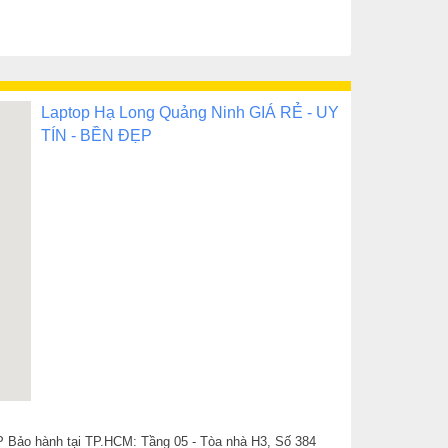
4
à
Laptop Hạ Long Quảng Ninh GIÁ RẺ - UY
m
TÍN - BỀN ĐẸP
 Bảo hành tại TP.HCM: Tầng 05 - Tòa nhà H3, Số 384