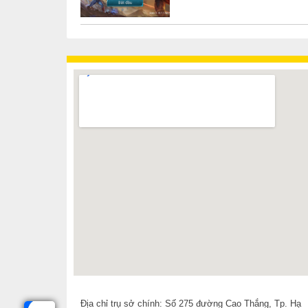
hành bởi Garena đang được nhiều
âm thanh vòm, tăng phần sống động cho giai điệu mang lạ
bạn
Hướng đến nhu cầu học tập, văn phòng
Dell Vostro 3591 V5I3308W
được trang bị
bộ vi xử lý I
luồng và tốc độ xung nhịp tối đa tới 3.4 GHz, đảm bảo
công việc văn phòng. Ngoài ra bạn còn có
4GB RAM D
và chạy mượt mà các ứng dụng trong thời gian dài.
Địa chỉ trụ sở chính: Số 275 đường Cao Thắng, Tp. Hạ