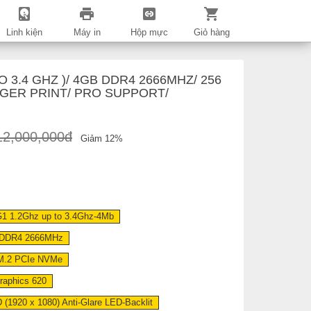
Linh kiện
Máy in
Hộp mực
Giỏ hàng
 3.4 GHZ )/ 4GB DDR4 2666MHZ/ 256
INGER PRINT/ PRO SUPPORT/
12,000,000đ
Giảm
12
%
G1 1.2Ghz up to 3.4Ghz-4Mb
 DDR4 2666MHz
M.2 PCIe NVMe
raphics 620
 (1920 x 1080) Anti-Glare LED-Backlit