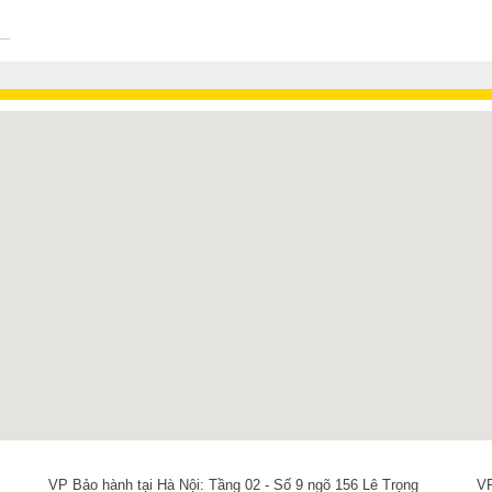
i trải nghiệm giải trí chân thực cho người dùng.
ntel Core i3
1005G1, con chip thuộc thế hệ thứ 10 Comet Lake. Với 2 nhân 
 để Vostro 3591 có thể chạy tốt những tác vụ công việc bạn cần, đặc biệt l
DR4
, dễ dàng nâng cấp lên tới dung lượng 16GB mang lại khả năng đa nhiệ
VP Bảo hành tại Hà Nội: Tầng 02 - Số 9 ngõ 156 Lê Trọng
VP