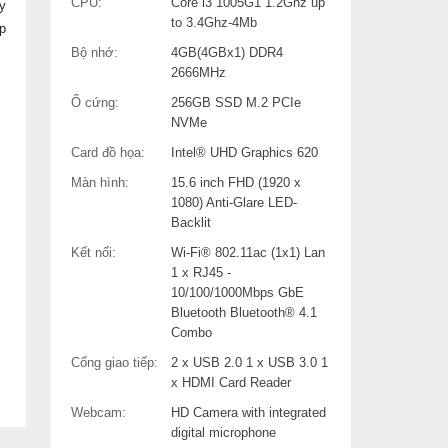
CPU:
Core i3 1005G1 1.2Ghz up
áy
to 3.4Ghz-4Mb
p
Bộ nhớ:
4GB(4GBx1) DDR4
2666MHz
Ổ cứng:
256GB SSD M.2 PCIe
NVMe
Card đồ họa:
Intel® UHD Graphics 620
Màn hình:
15.6 inch FHD (1920 x
1080) Anti-Glare LED-
Backlit
Kết nối:
Wi-Fi® 802.11ac (1x1) Lan
1 x RJ45 -
10/100/1000Mbps GbE
Bluetooth Bluetooth® 4.1
Combo
Cổng giao tiếp:
2 x USB 2.0 1 x USB 3.0 1
x HDMI Card Reader
Webcam:
HD Camera with integrated
digital microphone