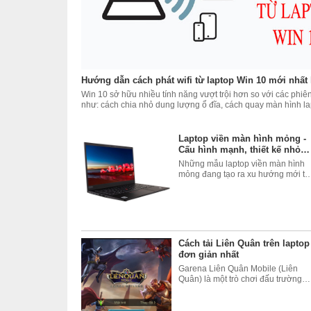
Hướng dẫn cách phát wifi từ laptop Win 10 mới nhất 
Win 10 sở hữu nhiều tính năng vượt trội hơn so với các phiên
như: cách chia nhỏ dung lượng ổ đĩa, cách quay màn hình la
tra pin, đặc biệt không thể bỏ qua chức năng
Laptop viền màn hình mỏng -
Cấu hình mạnh, thiết kế nhỏ
gọn
Những mẫu laptop viền màn hình
mỏng đang tạo ra xu hướng mới th
hút các tín đồ đam mê công nghệ.
Tuy nhiên, có rất nhiều người đang
băn khoăn không biết nên chọn m
laptop màn hình tràn
Cách tải Liên Quân trên laptop
đơn giản nhất
Garena Liên Quân Mobile (Liên
Quân) là một trò chơi đấu trường
trận chiến trực tuyến cần sự phối
Công nghệ màn hình Anti-Glare giúp màn hình không bị bó
hợp ăn ý giữa các đồng đội, do
trang bị công nghệ âm thanh Waves MAXX Audio. Ưu điể
Tencent Games phát triển và phát