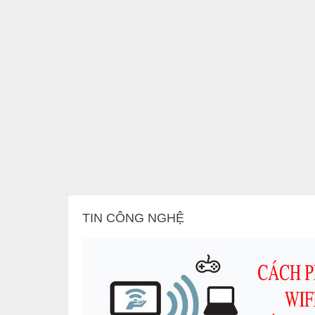
Vỏ ngoài của
Dell Vostro 3591
làm bằng chất liệu tổng 
đập.
Laptop Dell Vostro
đã vượt qua những bài kiểm tra 
yên tâm sử dụng. Kiểu dáng nhỏ gọn còn giúp bạn mang m
Trải nghiệm giải trí trực quan sông động
Với một màn hình lớn kích thước
15.6 inch
độ phân giả
trên màn hình, giúp cho công việc cũng như giải trí của
TIN CÔNG NGHỆ
nội dung và thao tác dễ dàng hơn, từ đó bạn sẽ hoàn th