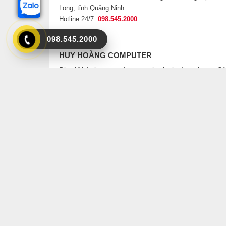
Long, tỉnh Quảng Ninh.
Hotline 24/7:
098.545.2000
098.545.2000
HUY HOÀNG COMPUTER
Địa chỉ bán laptop surface, macbook air và pro laptop C
CẤP giá rẻ tại Hạ Long Quảng Ninh.
Hotline 24/7:
098.545.2000
Thời gian làm việc: Từ 8h00 đến 19h00 (tất cả các ngày
trong tuần, ngoại trừ các ngày Tết âm lịch)
Ổ cứng 256GB SSD
không chỉ mang đến không gian lưu
dụng và truy xuất dữ liệu với tốc độ siêu nhanh.
Dell Vo
cao nhất cho công việc của bạn .
Bạn sẽ không cần phải lo đến vấn đề phần mềm khi lap
bản cập nhật phần mềm, vá lỗi thường xuyên và tính n
trình sử dụng.
Gõ phím thoải mái, nhập liệu dễ dàng