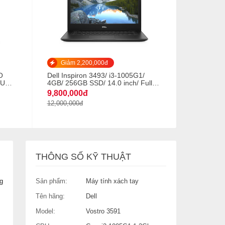
Giảm 2,200,000đ
O
Dell Inspiron 3493/ i3-1005G1/
5U
4GB/ 256GB SSD/ 14.0 inch/ Full
TB
HD ( 1920x1080)/ Win10 Home
9,800,000đ
L
64bit
12,000,000đ
EN)
THÔNG SỐ KỸ THUẬT
Sản phẩm:
Máy tính xách tay
g
Tên hãng:
Dell
Model:
Vostro 3591