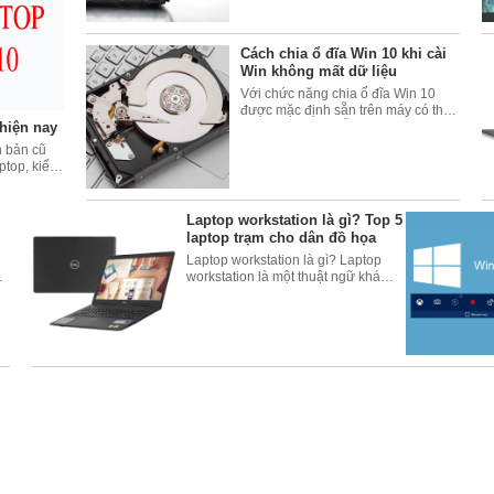
giải trí mà không muốn
Cách chia ổ đĩa Win 10 khi cài
Win không mất dữ liệu
Với chức năng chia ổ đĩa Win 10
được mặc định sẵn trên máy có thể
hiện nay
giúp quý khách dễ dàng thực hiện
công việc này mà không cần sử
 bản cũ
dụng đến phần mềm thứ 3. Bài viết
ptop, kiểm
dưới đây
Laptop workstation là gì? Top 5
laptop trạm cho dân đồ họa
Laptop workstation là gì? Laptop
u
workstation là một thuật ngữ khá
mới lạ với những người chưa thực
sự thành thạo công nghệ. Tham
ua
khảo bài viết dưới đây để hiểu thêm
về dòng máy tính này nhé!Laptop
workstation là
ng, chói sáng, có thể hiển thị tốt ngoài trời nắng sáng.
Laptop Dell
này đượ
m của công nghệ âm thanh này là giúp âm thanh to và rõ hơn, tạo hiệu ứn