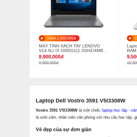
Giảm 1,000,000đ
G
MÁY TÍNH XÁCH TAY LENOVO
Lapt
V14-IIL/ I3-1005G1(1.2GHZ/4MB)/
RAM 
8GB DDR4/ 256GB SSD M.2/
1TB/
8,900,000đ
9,50
14INCH HD/ 2CELL 30WH/ WIN 10
inch 
9,900,000đ
10,90
Home/ IRON GREY
Wind
Laptop Dell Vostro 3591 V5I3308W
Vostro 3591 V5I3308W
là một chiếc
laptop học tập - vă
là sinh viên, nhân viên văn phòng với nhu cầu học tập, g
Vẻ đẹp của sự đơn giản