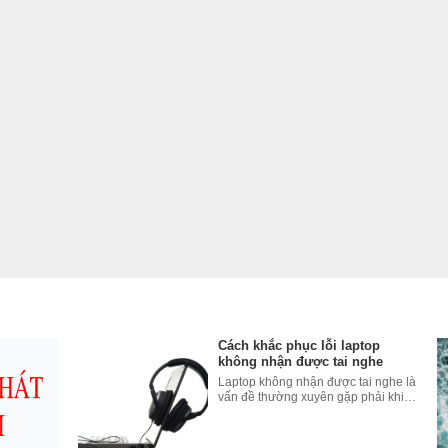
hợp cao cấp vô cùng bền vững, kết cấu chắc chắn và giảm thiểu rủi ro khi v
về độ bền trước khi đến tay người dùng, chính vì thế bạn hoàn toàn có th
áy dễ dàng theo mọi nơi, thuận tiện cho công việc và học tập.
i Full HD sắc nét,
Dell Vostro 3591 V5I3308W
mang đến nhiều nội dung hơ
 bạn trở nên trực quan hơn. Màn hình lớn sẽ hiển thị được nhiều hơn, theo d
ành công việc một cách hiệu quả.
Cách khắc phục lỗi laptop
không nhận được tai nghe
Laptop không nhận được tai nghe là
vấn đề thường xuyên gặp phải khi
sử dụng laptop hay máy tính bàn.
Điều này khiến nhiều người gặp trở
ngại trong quá trình làm việc hoặc