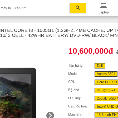
Laptop
TEL CORE I3 - 1005G1 (1.2GHZ, 4MB CACHE, UP TO
10/ 3 CELL - 42WHR BATTERY/ DVD-RW/ BLACK/ F
10,600,000đ
Tên hãng:
Dell
Model:
Vostro 3591
CPU:
Core i3 1005
Bộ nhớ:
4GB(4GBx1)
Ổ cứng:
256GB SSD 
Card đồ họa:
Intel® UHD G
Màn hình:
15.6 inch FHD