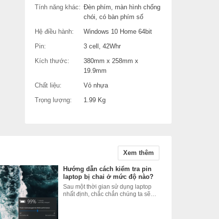
Tính năng khác:
Đèn phím, màn hình chống
chói, có bàn phím số
Hệ điều hành:
Windows 10 Home 64bit
Pin:
3 cell, 42Whr
Kích thước:
380mm x 258mm x
19.9mm
a
Chất liệu:
Vỏ nhựa
ể
Trọng lượng:
1.99 Kg
n
õi
Xem thêm
Hướng dẫn cách kiểm tra pin
laptop bị chai ở mức độ nào?
Sau một thời gian sử dụng laptop
nhất định, chắc chắn chúng ta sẽ
muốn kiểm tra pin laptop để biết
được tình trạng pin hiện tại đang
như thế nào, ví dụ như mức độ chai