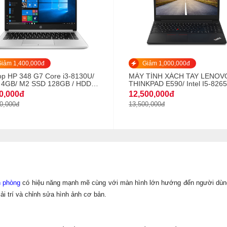
iảm 1,400,000đ
Giảm 1,000,000đ
op HP 348 G7 Core i3-8130U/
MÁY TÍNH XÁCH TAY LENOV
4GB/ M2 SSD 128GB / HDD
THINKPAD E590/ Intel I5-826
 VGA Intel UHD Graphics/ 14
(1.6GHZ-6MB)/ 4GB DDR4/ 1
0,000đ
12,500,000đ
HD/ Fingerprint/ 3cell/
HDD/ 15.6INCH HD IPS/ 3CEL
0,000đ
13,500,000đ
ows 10 Home
45WH/ Win10 PRO/ BLACK (Đ
n phòng
có hiệu năng mạnh mẽ cùng với màn hình lớn hướng đến người dùn
iải trí và chỉnh sửa hình ảnh cơ bản.