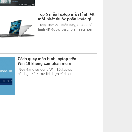
pin, laptop đã sạc
Top 5 mẫu laptop màn hình 4K
mới nhất thuộc phân khúc giá
rẻ
Trong thời đại hiện nay, laptop màn
hình 4K được lựa chọn nhiều hơn
bởi độ sáng cao, hiển thị màu sắc
chân thật, độ phủ đạt 100%. Người
dùng có thể thỏa mãn nhu cầu chơi
game giải trí,
Cách quay màn hình laptop trên
Win 10 không cần phần mềm
Nếu đang sử dụng Win 10, laptop
của bạn đã được tích hợp cách quay
màn hình laptop nhanh chóng chỉ
với một thao tác ngay trên thiết bị mà
không cần sự hỗ trợ của bất kì phần
mềm
c
g