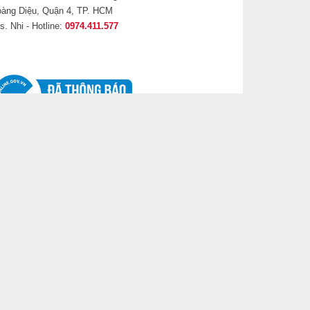
àng Diệu, Quận 4, TP. HCM
s. Nhi - Hotline:
0974.411.577
g
ả
g
á
.